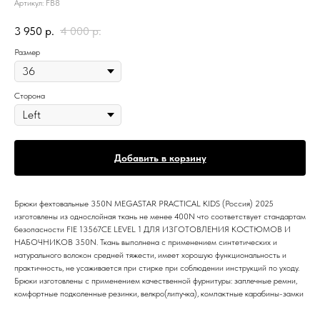
Артикул:
FB8
3 950
р.
4 000
р.
Размер
Сторона
Добавить в корзину
Брюки фехтовальные 350N MEGASTAR PRACTICAL KIDS (Россия) 2025
изготовлены из однослойная ткань не менее 400N что соответствует стандартам
безопасности FIE 13567CE LEVEL 1 ДЛЯ ИЗГОТОВЛЕНИЯ КОСТЮМОВ И
НАБОЧНИКОВ 350N. Ткань выполнена с применением синтетических и
натурального волокон средней тяжести, имеет хорошую функциональность и
практичность, не усаживается при стирке при соблюдении инструкций по уходу.
Брюки изготовлены с применением качественной фурнитуры: заплечные ремни,
комфортные подколенные резинки, велкро(липучка), компактные карабины-замки