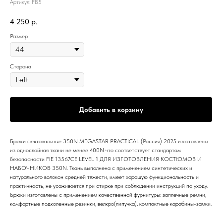
Артикул:
FB5
4 250
р.
Размер
Сторона
Добавить в корзину
Брюки фехтовальные 350N MEGASTAR PRACTICAL (Россия) 2025 изготовлены
из однослойная ткани не менее 400N что соответствует стандартам
безопасности FIE 13567CE LEVEL 1 ДЛЯ ИЗГОТОВЛЕНИЯ КОСТЮМОВ И
НАБОЧНИКОВ 350N. Ткань выполнена с применением синтетических и
натурального волокон средней тяжести, имеет хорошую функциональность и
практичность, не усаживается при стирке при соблюдении инструкций по уходу.
Брюки изготовлены с применением качественной фурнитуры: заплечные ремни,
комфортные подколенные резинки, велкро(липучка), компактные карабины-замки.