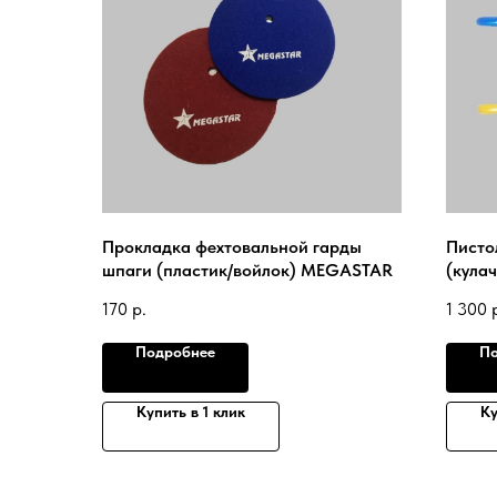
Прокладка фехтовальной гарды
Писто
шпаги (пластик/войлок) MEGASTAR
(кулач
диэле
170
р.
1 300
UHLM
Подробнее
По
Купить в 1 клик
Ку