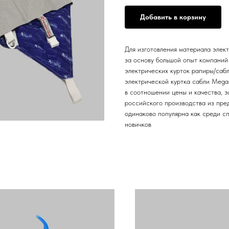
Добавить в корзину
Для изготовления материала элект
за основу большой опыт компаний 
электрических курток рапиры/саб
электрической куртка сабли Megas
в соотношении цены и качества, э
российского производства из пре
одинаково популярна как среди сп
новичков