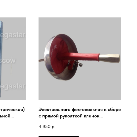
ктрическая)
Электрошпага фехтовальная в сборе
ьной
с прямой рукояткой клинок
DYNAMO №0-5 комплектация
4 850
р.
MEGASTAR