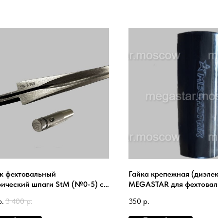
к фехтовальный
Гайка крепежная (диэле
рический шпаги StM (№0-5) с
MEGASTAR для фехтовал
ечником MEGASTAR Practical
прямой рукоятки
р.
3 400
р.
350
р.