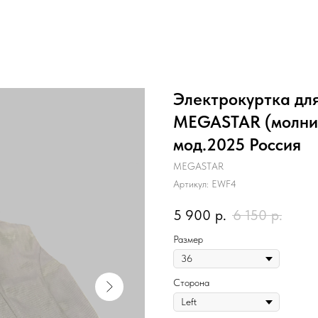
Электрокуртка дл
MEGASTAR (молния
мод.2025 Россия
MEGASTAR
Артикул:
EWF4
5 900
р.
6 150
р.
Размер
Сторона