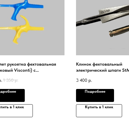
лет рукоятка фехтовальная
Клинок фехтовальный
ковый Visconti) с
электрический шпаги St
ктрическим покрытием
наконечником MEGASTAR
р.
1 350
р.
3 400
р.
ANN
2020.1Super
дробнее
Подробнее
пить в 1 клик
Купить в 1 клик