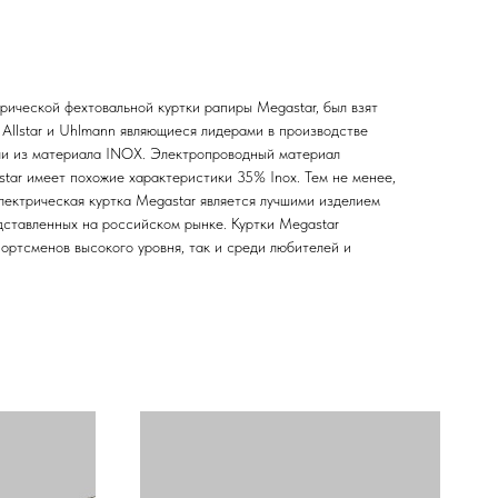
рической фехтовальной куртки рапиры Megastar, был взят
Allstar и Uhlmann являющиеся лидерами в производстве
ли из материала INOX. Электропроводный материал
tar имеет похожие характеристики 35% Inox. Тем не менее,
лектрическая куртка Megastar является лучшими изделием
дставленных на российском рынке. Куртки Megastar
ортсменов высокого уровня, так и среди любителей и