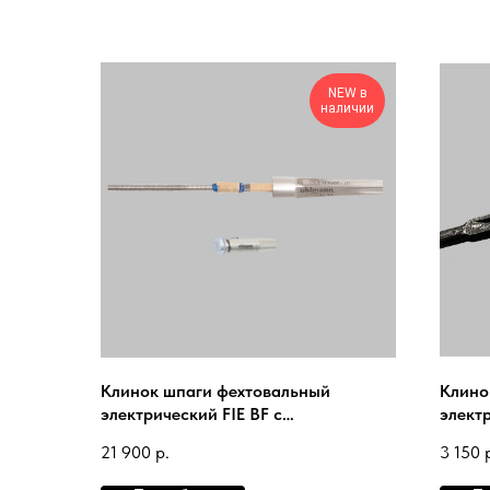
NEW в
наличии
Клинок шпаги фехтовальный
Клино
электрический FIE BF c
элект
наконечником FIE UHLMANN 2024
након
21 900
р.
3 150
New