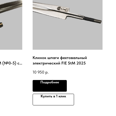
Клинок шпаги фехтовальный
M (№0-5) с
электрический FIE StM 2025
 FIE Gudet
10 950
р.
Подробнее
Купить в 1 клик