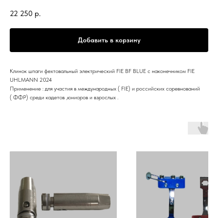
22 250
р.
Добавить в корзину
Клинок шпаги фехтовальный электрический FIE BF BLUE c наконечником FIE
UHLMANN 2024
Применение : для участия в международных ( FIE) и российских соревнований
( ФФР) среди кадетов ,юниоров и взрослых .