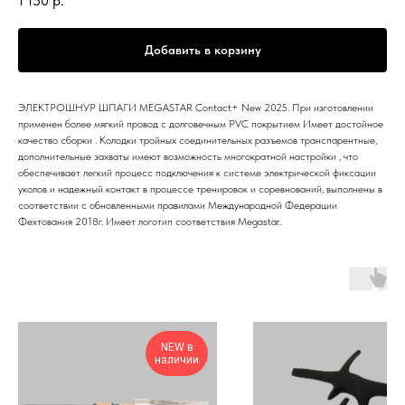
1 150
р.
Добавить в корзину
ЭЛЕКТРОШНУР ШПАГИ MEGASTAR Contact+ New 2025. При изготовлении
применен более мягкий провод с долговечным PVC покрытием Имеет достойное
качество сборки . Колодки тройных соединительных разъемов транспарентные,
дополнительные захваты имеют возможность многократной настройки , что
обеспечивает легкий процесс подключения к системе электрической фиксации
уколов и надежный контакт в процессе тренировок и соревнований, выполнены в
соответствии с обновленными правилами Международной Федерации
Фехтования 2018г. Имеет логотип соответствия Megastar..
NEW в
наличии