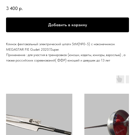
3 400
р.
Добавить в корзину
Клинок фехтовальный электрический шпаги StM(№0-5) с наконечником
MEGASTAR FIE Gudet 2020.1Super.
Применение : для участия в тренировках (юноши, кадеты, юниоры, взрослые) , а
также российских соревнований( ФФР) юношей и девушек до 13 лет