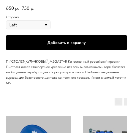
650
р.
750
р.
Сторона
Добавить в корзину
ПИСТОЛЕТ(КУЛАЧКОВЫЙ)MEGASTAR Качественный российский продукт.
Пистолет имеет стандартное крепление для всех видов клинков и гард. Является
необходимым атрибутом для сборки рапиры и шпаги. Снабжен специальным
вырезом для безопасного монтажа контактного провода. Имеет видимый логотип
MS.