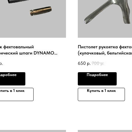
к фехтовальный
Пистолет рукоятка фехт
рический шпаги DYNAMO
(кулачковый, бельгийска
)с наконечником MEGASTAR
MEGASTAR
р.
650
р.
700
р.
det 2020.1 Super
дробнее
Подробнее
пить в 1 клик
Купить в 1 клик