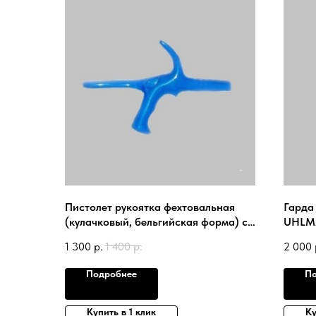
Пистолет рукоятка фехтовальная
Гарда
(кулачковый, бельгийская форма) с
UHLM
диэлектрическим покрытием
1 300
р.
1 400
р.
2 000
UHLMANN
Подробнее
По
Купить в 1 клик
Ку