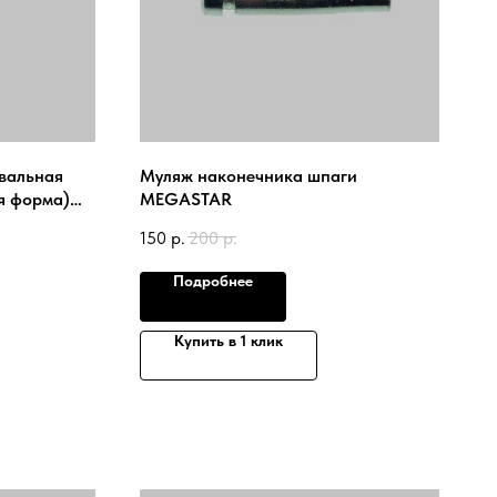
овальная
Муляж наконечника шпаги
я форма)
MEGASTAR
150
р.
200
р.
Подробнее
Купить в 1 клик