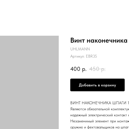
Винт наконечник
UHLMANN
Артикул:
EBR35
400
р.
450
р.
Добавить в корзину
ВИНТ НАКОНЕЧНИКА ШПАГИ 10ШТ
Являются обязательной комплекту
надежный электрический контакт 
Незаменимый элемент при монтаже
оружию и фехтовальщиков на шпаг