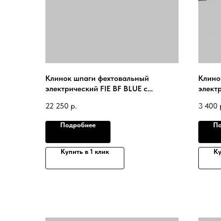
Клинок шпаги фехтовальный
Клино
электрический FIE BF BLUE c
элект
наконечником FIE UHLMANN 2024
(№0-5
22 250
р.
3 400
FIE Gu
Подробнее
По
Купить в 1 клик
Ку