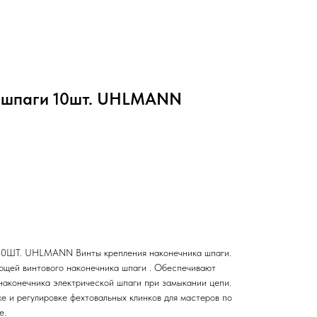
а шпаги 10шт. UHLMANN
. UHLMANN Винты крепления наконечника шпаги.
ющей винтового наконечника шпаги . Обеспечивают
наконечника электрической шпаги при замыкании цепи.
 и регулировке фехтовальных клинков для мастеров по
е.