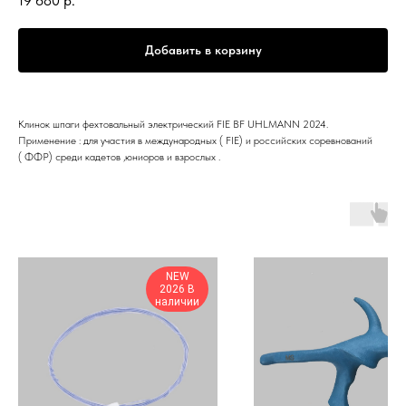
19 680
р.
Добавить в корзину
Клинок шпаги фехтовальный электрический FIE BF UHLMANN 2024.
Применение : для участия в международных ( FIE) и российских соревнований
( ФФР) среди кадетов ,юниоров и взрослых .
NEW
2026 В
наличии