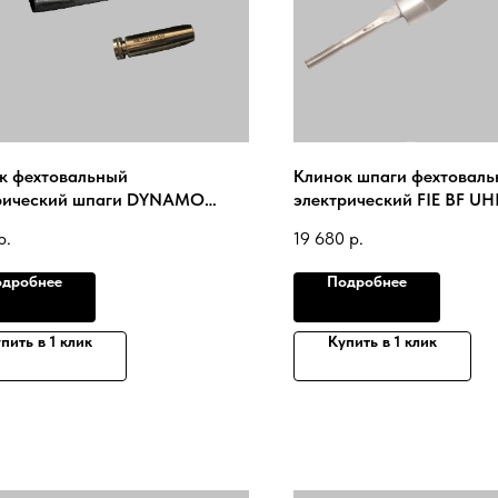
к фехтовальный
Клинок шпаги фехтовал
рический шпаги DYNAMO
электрический FIE BF 
)с наконечником MEGASTAR
2024
р.
19 680
р.
det 2020.1 Super
дробнее
Подробнее
пить в 1 клик
Купить в 1 клик