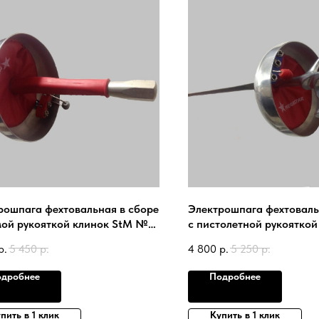
рошпага фехтовальная в сборе
Электрошпага фехтоваль
мой рукояткой клинок StM №0-
с пистолетной рукояткой
плектация MEGASTAR
LUMAN №0-5 комплекта
р.
5 450
р.
4 800
р.
5 250
р.
MEGASTAR
дробнее
Подробнее
пить в 1 клик
Купить в 1 клик