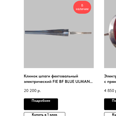
В
наличии
Клинок шпаги фехтовальный
Элект
электрический FIE BF BLUE ULMANN
с пря
№5 2024
5 ком
20 200
р.
4 850
Подробнее
По
Купить в 1 клик
Ку