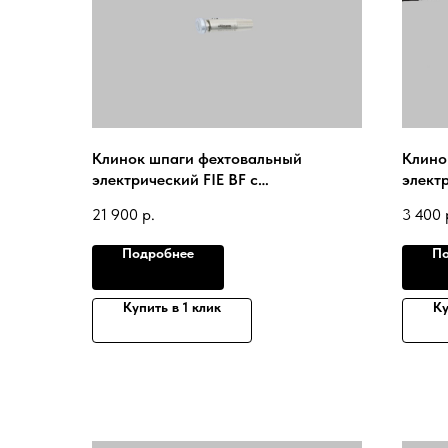
Клинок шпаги фехтовальный
Клино
электрический FIE BF c
элект
наконечником FIE UHLMANN 2024
(№0-5
21 900
р.
3 400
FIE Gu
Подробнее
По
Купить в 1 клик
Ку