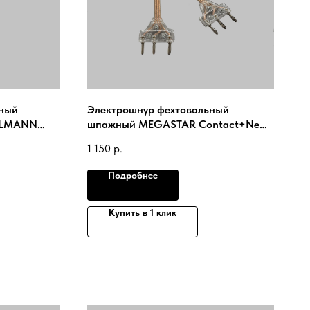
ьный
Электрошнур фехтовальный
UHLMANN
шпажный MEGASTAR Contact+New
2025
1 150
р.
Подробнее
Купить в 1 клик