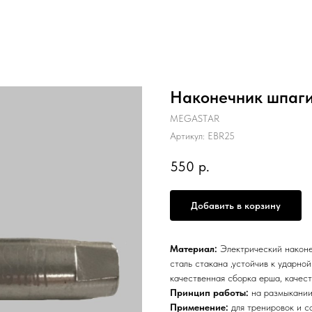
Наконечник шпаги
MEGASTAR
Артикул:
EBR25
550
р.
Добавить в корзину
Материал:
Электрический наконе
сталь стакана ,устойчив к ударно
качественная сборка ерша, качес
Принцип работы
:
на размыкании
Применение:
для тренировок и с