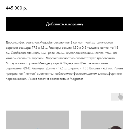
445 000
р.
Добавить в корзину
Дорожка фехтовальная Megastar секционная ( сегментная) металлическая
дорожка размеры 17,5 x 1,5 м Размеры секции 1.50 x 0,5 толщина сегмента 1,8
см. Снабжена специальными резиновыми шумопонижающими сегментами на
каждом сегменте дорожки . Дорожка полностью соответствует требованиям
Материальных правил Международной Федерации Фехтования и имеет
сертификат ФИЕ Размеры : Длина - 17.5 м Ширина - 1.55 Высота - 6.7 мм. Имеет
прекрасное " легкое" сцепление, необходимое фехтовальщикам для комфортного
передвижения. Имеет логотип соответствия Megastar.