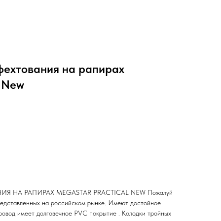
фехтования на рапирах
l New
Я НА РАПИРАХ MEGASTAR PRACTICAL NEW Пожалуй
редставленных на российском рынке. Имеют достойное
ровод имеет долговечное PVC покрытие . Колодки тройных