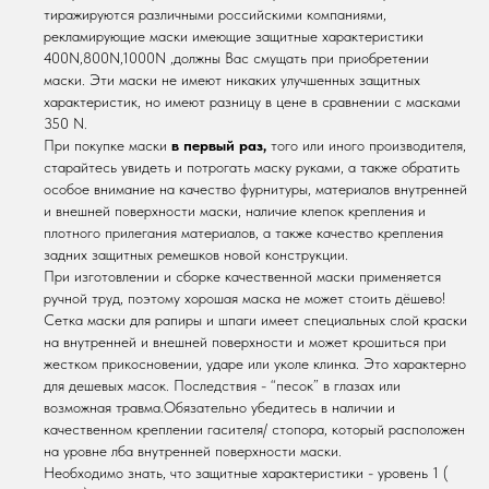
тиражируются различными российскими компаниями,
рекламирующие маски имеющие защитные характеристики
400N,800N,1000N ,должны Вас смущать при приобретении
маски. Эти маски не имеют никаких улучшенных защитных
характеристик, но имеют разницу в цене в сравнении с масками
350 N.
При покупке маски
в первый раз,
того или иного производителя,
старайтесь увидеть и потрогать маску руками, а также обратить
особое внимание на качество фурнитуры, материалов внутренней
и внешней поверхности маски, наличие клепок крепления и
плотного прилегания материалов, а также качество крепления
задних защитных ремешков новой конструкции.
При изготовлении и сборке качественной маски применяется
ручной труд, поэтому хорошая маска не может стоить дёшево!
Сетка маски для рапиры и шпаги имеет специальных слой краски
на внутренней и внешней поверхности и может крошиться при
жестком прикосновении, ударе или уколе клинка. Это характерно
для дешевых масок. Последствия - “песок” в глазах или
возможная травма.Обязательно убедитесь в наличии и
качественном креплении гасителя/ стопора, который расположен
на уровне лба внутренней поверхности маски.
Необходимо знать, что защитные характеристики - уровень 1 (