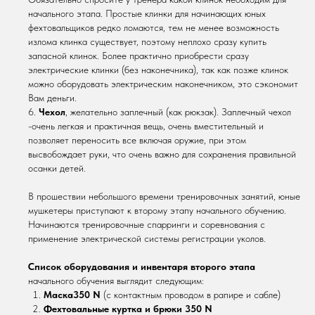
начального этапа. Простые клинки для начинающих юных
фехтовальщиков редко ломаются, тем не менее возможность
излома клинка существует, поэтому неплохо сразу купить
запасной клинок. Более практично приобрести сразу
электрические клинки (без наконечника), так как позже клинок
можно оборудовать электрическим наконечником, это сэкономит
Вам деньги.
6.
Чехол
, желательно заплечный (как рюкзак). Заплечный чехол
-очень легкая и практичная вещь, очень вместительный и
позволяет переносить все включая оружие, при этом
высвобождает руки, что очень важно для сохранения правильной
осанки детей.
В прошествии небольшого времени тренировочных занятий, юные
мушкетеры приступают к второму этапу начального обучению.
Начинаются тренировочные спарринги и соревнования с
применение электрической системы регистрации уколов.
Список оборудования и инвентаря второго этапа
начального обучения выглядит следующим:
Маска350 N
(с контактным проводом в рапире и сабле)
Фехтовальные куртка и брюки 350 N