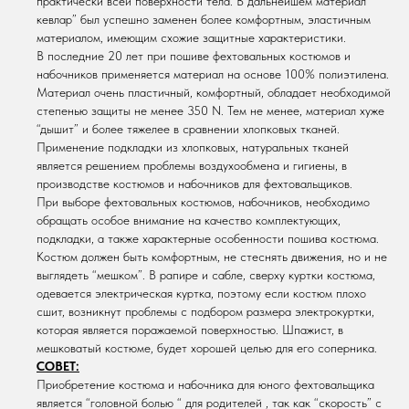
практически всей поверхности тела. В дальнейшем материал “
кевлар” был успешно заменен более комфортным, эластичным
материалом, имеющим схожие защитные характеристики.
В последние 20 лет при пошиве фехтовальных костюмов и
набочников применяется материал на основе 100% полиэтилена.
Материал очень пластичный, комфортный, обладает необходимой
степенью защиты не менее 350 N. Тем не менее, материал хуже
“дышит” и более тяжелее в сравнении хлопковых тканей.
Применение подкладки из хлопковых, натуральных тканей
является решением проблемы воздухообмена и гигиены, в
производстве костюмов и набочников для фехтовальщиков.
При выборе фехтовальных костюмов, набочников, необходимо
обращать особое внимание на качество комплектующих,
подкладки, а также характерные особенности пошива костюма.
Костюм должен быть комфортным, не стеснять движения, но и не
выглядеть “мешком”. В рапире и сабле, сверху куртки костюма,
одевается электрическая куртка, поэтому если костюм плохо
сшит, возникнут проблемы с подбором размера электрокуртки,
которая является поражаемой поверхностью. Шпажист, в
мешковатый костюме, будет хорошей целью для его соперника.
СОВЕТ:
Приобретение костюма и набочника для юного фехтовальщика
является “головной болью “ для родителей , так как “скорость” с