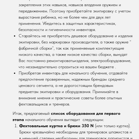
закрепления этих навыков, навыков владения оружием и
передвижением. Поэтому приобретайте экипировку с учетом
вырастания ребенка, но не более чем для двух лет
применения. Убедитесь в защитных характеристиках,
безопасности и гигиеничности инвентаря.
Старайтесь не приобретать дешевое оборудование и изделия
экипировки, без маркировки производителя, а также оружие “
фабричной сборки”, так как применяемые комплектующие
низкого качества, а также низкое качество сборки, вынудят
Вас постоянно ремонтироватьизделия, электрооборудование,
что незамедлительно отразиться на вашем бюджете .
Приобретая инвентарь для начального обучения, отдавайте
предпочтение проверенным, надежным брендам среднего
ценового сегмента, а не дорогостоящим брендовым
предметам экипировки и оборудования. Принимайте в
внимание мнения и практические советы более опытных
фехтовальщиков и тренеров.
Итак, предлагаемый
список оборудования для первого
этапа
начального обучения выглядит следующим:
Фехтовальные куртка и брюки 350 N
(или только куртка).
Брюки чрезвычайно необходимы для тренировок шпажистов и
в меньшей степени необходимы для тренировок рапиристов и