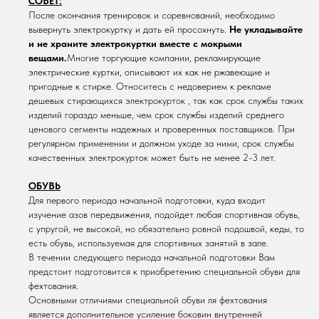
СОВЕТ:
После окончания тренировок и соревнований, необходимо
вывернуть электрокуртку и дать ей просохнуть.
Не укладывайте
и не храните электрокуртки вместе с мокрыми
вещами.
Многие торгующие компании, рекламирующие
электрические куртки, описывают их как не ржавеющие и
пригодные к стирке. Относитесь с недоверием к рекламе
дешевых стирающихся электрокурток , так как срок службы таких
изделий гораздо меньше, чем срок службы изделий среднего
ценового сегменты надежных и проверенных поставщиков. При
регулярном применении и должном уходе за ними, срок службы
качественных электрокурток может быть не менее 2-3 лет.
ОБУВЬ
Для первого периода начальной подготовки, куда входит
изучение азов передвижения, подойдет любая спортивная обувь,
с упругой, не высокой, но обязательно ровной подошвой, кеды, то
есть обувь, используемая для спортивных занятий в зале.
В течении следующего периода начальной подготовки Вам
предстоит подготовится к приобретению специальной обуви для
фехтования.
Основными отличиями специальной обуви ля фехтования
является дополнительное усиление боковин внутренней