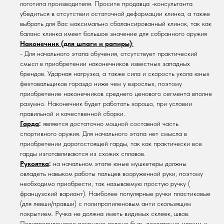
логотипа производителя. Просите продавца -консультанта
убедиться в отсутствии остаточной деформации клинка, а также
выбрать для Вас максимально сбалансированный клинок, так как
баланс клинка имеет большое значение для собранного оружия
Наконечник (для шпаги и рапиры)
:
- Для начального этапа обучения, отсутствует практический
смысл в приобретении наконечников известных западных
брендов. Ударная нагрузка, а также сила и скорость укола юных
фехтовальщиков гораздо ниже чем у взрослых, поэтому
приобретение наконечников среднего ценового сегмента вполне
разумно. Наконечник будет работать хорошо, при условии
правильной и качественной сборки.
Гарда
:
является достаточно мощной составной часть
спортивного оружия. Для начального этапа нет смысла в
приобретении дорогостоящей гарды, так как практически все
гарды изготавливаются из схожих сплавов.
Рукоятка
:
на начальном этапе юные мушкетеры должны
овладеть навыком работы пальцев вооруженной руки, поэтому
необходимо приобрести, так называемую простую ручку (
французский вариант). Наиболее популярные ручки пластиковые
(для левши/правши) с полипропиленовым анти скользящим
покрытием. Ручка не должна иметь видимых склеек, швов.
Полипропиленовое покрытие должно быть достаточно мягким и