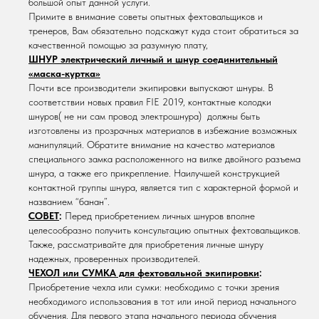
большой опыт данной услуги.
Примите в внимание советы опытных фехтовальщиков и
тренеров, Вам обязательно подскажут куда стоит обратиться за
качественной помощью за разумную плату,
ШНУР электрический личный и шнур соединительный
«маска-куртка»
Почти все производители экипировки выпускают шнуры. В
соответствии новых правил FIE 2019, контактные колодки
шнуров( не ни сам провод электрошнура) должны быть
изготовлены из прозрачных материалов в избежание возможных
манипуляций. Обратите внимание на качество материалов
специального замка расположенного на вилке двойного разъема
шнура, а также его прикрепление. Наилучшей конструкцией
контактной группы шнура, является тип с характерной формой и
названием “банан”.
СОВЕТ
:
Перед приобретением личных шнуров вполне
целесообразно получить консультацию опытных фехтовальщиков.
Также, рассматривайте для приобретения личные шнуру
надежных, проверенных производителей.
ЧЕХОЛ или СУМКА для фехтовальной экипировки
:
Приобретение чехла или сумки: необходимо с точки зрения
необходимого использования в тот или иной период начального
обучения. Для первого этапа начального периода обучения