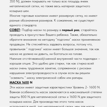
350 N), должен покрывать не только всю площадь ячеек
металлической сетки, но также весь материал защитного
козырька шеи.
Многие торговые компании имеют размерную сетку, но имеют
разные обозначения размеров. К сожалению, не существует
единого стандарта.
СОВЕТ
:
Подбор маски по размеру в
первый раз
, старайтесь
проводить в присутствии Вашего ребенка. Также, обязательно
обратите внимание на методику “подгонки” маски применяемою
продавцом. Не стесняйтесь задавать вопросы, потому что,
правильная “ подгонка” маски имеет большое значение, так как
маска не должна ни давить, ни болтаться на голове.
Наличие отстёгиваемой/сменной внутренней части подкладки –
хорошая опция. Это удобно для стирки, так как стирка всей
маски очень трудоемкое занятие, сопряженное с рисками
нарушения электропроводности в случаи если вы решили
“освежить “ маску электрической сабли или рапиры.
МАСКА 1600
N
Эти маски имеют защитные характеристики Уровень 2- 1600 N.
Важная особенность масок заключается в максимальной степени
защиты 800 N для металлической сетки и 1600 N для защитного
козырька маски. Для производства этого типа масок
используется иной тип металлической сетки, чем для масок