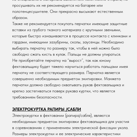
просушивать их не рекомендуется на батарее или
полотенцесушителе. Они прекрасно высыхают естественным
образом.
Также не рекомендуется покупать перчатки имеющие защитные
вставки из грубого тканого материала с крупными звеньями,
которые быстро изнашиваются в процессе контакта с клинками и
гардами, имеющими зазубрины, сколы, заусенцы. Необходимо
выбирать перчатку по размеру так, чтобы в ней можно было
свободно сжать кисть в кулак. Пальцы не должны упираться.
Не приобретайте перчатку на “вырост”, так как юному
фехтовальщику будет тяжело научиться работать пальцами имея
перчатку не соответствующего размера. Перчатка является
совершенно необходимым предметом экипировки. Манжета
перчатки должна свободно охватывать рукав фехтовальщика и
крепко застегиваться поверх рукава куртки, что является
требованием безопасности.
ЭЛЕКТРОКУРТКА РАПИРЫ /САБЛИ
Электрокуртки в фехтовании (рапира/сабля), являются
необходимым предметом экипировки фехтовальщика для участия
в соревнованиях с применением электрической фиксации укола.
Размеры электрокуртки и ее электрические характеристики