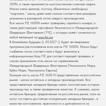
350N, а также применяется многочисленная точечная сварка.
Маска очень крепкая, поэтому обязательно необходимо
“подгонять “ маску, даже имея полное соответствие размерам
указанных в размерной сетке каждого производителя.
Все маски FIE 1600N имеют гравировку серийного номера, а
также действующий сертификат безопасности Международной
Федерации Фехтования ( FIE), с которым может ознакомится
любой желающий на
www.fie.org
В ближайшем будущем (с 09.2027 г), будет активирована
программа распознавания всех масок FIE 1600N. Маски будут
снабжены чипом соответствия и будут включены в
информационную базу FIE для соответствующей проверки, в
случаи применения этих масок на соревнованиях
Международной Федерации Фехтования (Чемпионаты Мира,
Кубки Мира, Чемпионаты Европы).
Большая часть масок FIE 1600 N представленных на российском
рынке - маски китайских и западных производителей. Все
представленные западные бренды имеют многолетнюю историю
производства, а также проверенное качество. К сожалею, маски
китайских брендов, предлагаемые на российском рынке, пока не
могут составить достойную конкуренцию западным брендам , в
качестве изготовления, практичности и долговечности их