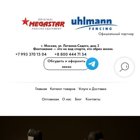
Официальный партнер
г. Москва, ул. Литвина-Седого, дом 3
Фехтование — это не вид спорта, это образ жизни.
+7 993 370 15 04
+8 800 444 71 54
Обсудить и оформить
заказ
Главная
Каталог товаров
Услуги и Доставка
Оптовикам
О нас
Блог
Контакты