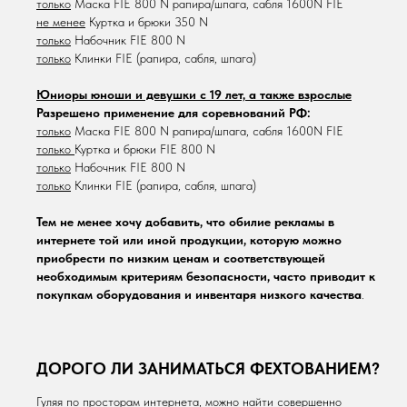
только
Маска FIE 800 N рапира/шпага, сабля 1600N FIE
не менее
Куртка и брюки 350 N
только
Набочник FIE 800 N
только
Клинки FIE (рапира, сабля, шпага)
Юниоры юноши и девушки с 19 лет, а также взрослые
Разрешено применение для соревнований РФ:
только
Маска FIE 800 N рапира/шпага, сабля 1600N FIE
только
Куртка и брюки FIE 800 N
только
Набочник FIE 800 N
только
Клинки FIE (рапира, сабля, шпага)
Тем не менее хочу добавить, что обилие рекламы в
интернете той или иной продукции, которую можно
приобрести по низким ценам и соответствующей
необходимым критериям безопасности, часто приводит к
покупкам оборудования и инвентаря низкого качества
.
ДОРОГО ЛИ ЗАНИМАТЬСЯ ФЕХТОВАНИЕМ?
Гуляя по просторам интернета, можно найти совершенно