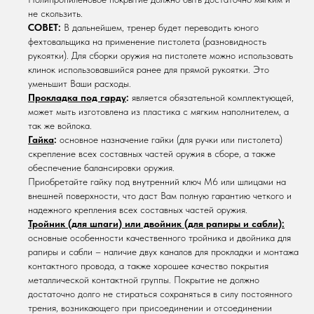
не скользить.
СОВЕТ:
В дальнейшем, тренер будет переводить юного
фехтовальщика на применение пистолета (разновидность
рукоятки). Для сборки оружия на пистолете можно использовать
клинок использовавшийся ранее для прямой рукоятки. Это
уменьшит Ваши расходы.
Прокладка под гарду
:
является обязательной комплектующей,
может мыть изготовлена из пластика с мягким наполнителем, а
так же войлока.
Гайка
:
основное назначение гайки (для ручки или пистолета)
скрепление всех составных частей оружия в сборе, а также
обеспечение балансировки оружия.
Приобретайте гайку под внутренний ключ М6 или шлицами на
внешней поверхности, что даст Вам полную гарантию четкого и
надежного крепления всех составных частей оружия.
Тройник (для шпаги) или двойник (для рапиры и сабли):
основные особенности качественного тройника и двойника для
рапиры и сабли – наличие двух каналов для прокладки и монтажа
контактного провода, а также хорошее качество покрытия
металлической контактной группы. Покрытие не должно
достаточно долго не стираться сохраняться в силу постоянного
трения, возникающего при присоединении и отсоединении