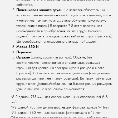
саблистов.
Пластиковая защита груди
(не является обязательным
условием, тем не менее она необходима как у девочек, так и
у мальчиков, так как на этом этапе обучения присутствуют
упражнения в парах.) В возрасте 7-8 лет у девочек, нет
необходимости в приобретения защиты груди (женской
модели), так как эта модель может выйти из строя (треснуть).
Целесообразно использование стандартной модели.
Маска
350 N
Перчатка
Оружие
(шпага, сабля или рапира). Оружие, без
электрических наконечников и специальных разъемов
(тройник) для крепления электрошнура в рапире и шпаге
(простое). Сабля не комплектуется двойником (специальным
разъемом для крепления электрошнура). Для всех трёх видов
оружия шпаги/рапиры/сабли, клинки бывают разных размеров
(длина клинка), но в основном применяются:
№ 0 длиной 775 мм - для совсем маленьких спортсменов( 6-8
лет)
№2 длиной 780 мм- дляповзрослевших фехтовальщиков 9-11лет.
№5 длиной 880 мм - для взрослых фехтовальщик с 12 лет.
Обязательно спросите у тренера какой клинок необходим для