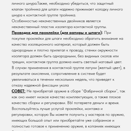
личного шнура.Также, необходимо убедиться, что защитный
клапан тройника для шпаги надежно прижимает колодку личного
шнура к контактной группе тройника.
Особенностью некачественных двойников является
некачественный пластик изолятора контактной группы.
Проводка для проклейки (для рапиры и шпаги)
:
При
покупке проклейки для шпаги необходимо обратить внимание на
качество изоляционного материал, который должен быть
однородным и плотно прилегал к проводу, стенки окружности
изолятора должен быть однородными, без видимых сколов или
трещин, контактная группа должна иметь светлый матовый цвет.
В случаи применения в контактной группе латуни (желтый цвет), в
результате окисления, сопротивление в системе будет
увеличиваться в течении нескольких недель, что приведет к
отказу надежной фиксации укола
СОВЕТ:
Не приобретай оружие в сборе “Фабричной сборки”, так
как оно имеет низкое качество комплектующих, а также плохое
качество сборки и регулировки. ВЫ потеряете деньги и время.
Воспользуйтесь лучше услугой проклейки, монтажа и
регулировки, которую Вы можете получить у мастеров по оружию,
имеющих большой опыт или приобретайте уже собранное и
полностью готовое к применению оружие, в копаниях имеющих