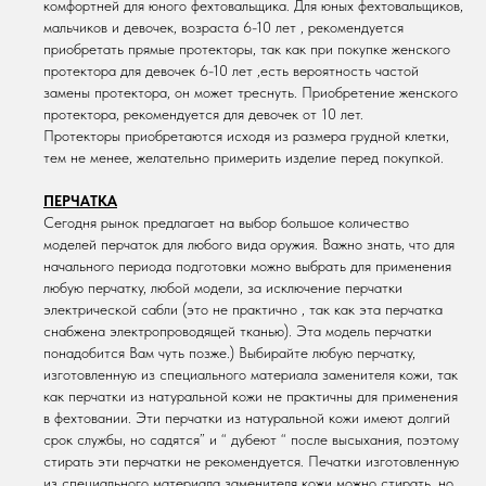
комфортней для юного фехтовальщика. Для юных фехтовальщиков,
мальчиков и девочек, возраста 6-10 лет , рекомендуется
приобретать прямые протекторы, так как при покупке женского
протектора для девочек 6-10 лет ,есть вероятность частой
замены протектора, он может треснуть. Приобретение женского
протектора, рекомендуется для девочек от 10 лет.
Протекторы приобретаются исходя из размера грудной клетки,
тем не менее, желательно примерить изделие перед покупкой.
ПЕРЧАТКА
Сегодня рынок предлагает на выбор большое количество
моделей перчаток для любого вида оружия. Важно знать, что для
начального периода подготовки можно выбрать для применения
любую перчатку, любой модели, за исключение перчатки
электрической сабли (это не практично , так как эта перчатка
снабжена электропроводящей тканью). Эта модель перчатки
понадобится Вам чуть позже.) Выбирайте любую перчатку,
изготовленную из специального материала заменителя кожи, так
как перчатки из натуральной кожи не практичны для применения
в фехтовании. Эти перчатки из натуральной кожи имеют долгий
срок службы, но садятся” и “ дубеют “ после высыхания, поэтому
стирать эти перчатки не рекомендуется. Печатки изготовленную
из специального материала заменителя кожи можно стирать, но