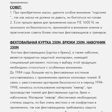
применении .
СОВЕТ:
1. При приобретении маски, уделите особое внимание “подгонке
“., так как маска не должна ни давить, ни болтаться на голове.
2. Если пришло время для применения масок FIE 1600 N, не
экономьте на безопасности, принимайте в внимание мнения и
практические советы более опытных фехтовальщиков и тренеров.
ФЕХТОВАЛЬНАЯ КУРТКА 350N, БРЮКИ 350N, НАБОЧНИК
350N
Костюм фехтовальщика (куртка и брюки), а также набочник,
является предметом защитной экипировки, имеющей
специальный регламент, поэтому к выбору этой продукции
необходимо относиться с особенным вниманием.
До 1984 года, большая часть фехтовальных костюмов
изготавливалась с применением крепких хлопковых тканей. В
связи с ужесточением критериев безопасности в период 1994-
1998, началось использование материала ”кевлар“, при
производстве тканей для фехтовальных курток, брюк и
набочников. Материал “кевлар” обеспечивал необходимую
степень защиты, но был очень жестким и не комфортным в
применении, так как фехтовальщикам требовалась зашита