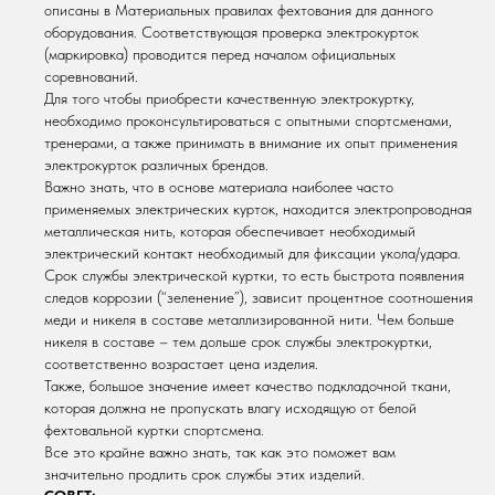
описаны в Материальных правилах фехтования для данного
оборудования. Соответствующая проверка электрокурток
(маркировка) проводится перед началом официальных
соревнований.
Для того чтобы приобрести качественную электрокуртку,
необходимо проконсультироваться с опытными спортсменами,
тренерами, а также принимать в внимание их опыт применения
электрокурток различных брендов.
Важно знать, что в основе материала наиболее часто
применяемых электрических курток, находится электропроводная
металлическая нить, которая обеспечивает необходимый
электрический контакт необходимый для фиксации укола/удара.
Срок службы электрической куртки, то есть быстрота появления
следов коррозии (“зеленение”), зависит процентное соотношения
меди и никеля в составе металлизированной нити. Чем больше
никеля в составе – тем дольше срок службы электрокуртки,
соответственно возрастает цена изделия.
Также, большое значение имеет качество подкладочной ткани,
которая должна не пропускать влагу исходящую от белой
фехтовальной куртки спортсмена.
Все это крайне важно знать, так как это поможет вам
значительно продлить срок службы этих изделий.