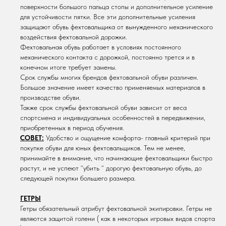
поверхности большого пальца стопы и дополнительное усиление
для устойчивости пятки. Все эти дополнительные усиления
защищают обувь фехтовальщика от вынужденного механического
воздействия фехтовальной дорожки.
Фехтовальная обувь работает в условиях постоянного
механического контакта с дорожкой, постоянно трется и в
конечном итоге требует замены.
Срок службы многих брендов фехтовальной обуви различен.
Большое значение имеет качество применяемых материалов в
производстве обуви.
Также срок службы фехтовальной обуви зависит от веса
спортсмена и индивидуальных особенностей в передвижении,
приобретенных в период обучения.
СОВЕТ:
Удобство и ощущение комфорта- главный критерий при
покупке обуви для юных фехтовальщиков. Тем не менее,
принимайте в внимание, что начинающие фехтовальщики быстро
растут, и не успеют “убить “ дорогую фехтовальную обувь, до
следующей покупки большего размера.
ГЕТРЫ
Гетры обязательный атрибут фехтовальной экипировки. Гетры не
являются защитой голени ( как в некоторых игровых видов спорта