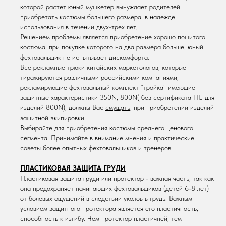
которой растет юный мушкетер вынуждает родителей
приобретать костюмы большего размера, в надежде
использования в течении двух-трех лет.
Решением проблемы является приобретение хорошо пошитого
костюма, при покупке которого на два размера больше, юный
фехтовальщик не испытывает дискомфорта.
Все рекламные трюки китайских маркетологов, которые
тиражируются различными российскими компаниями,
рекламирующие фехтовальный комплект “тройка” имеющие
защитные характеристики 350N, 800N( без сертификата FIE для
изделий 800N), должны Вас
смущать
, при приобретении изделий
защитной экипировки.
Выбирайте для приобретения костюмы среднего ценового
сегмента. Принимайте в внимание мнения и практические
советы более опытных фехтовальщиков и тренеров.
ПЛАСТИКОВАЯ ЗАЩИТА ГРУДИ
Пластиковая защита груди или протектор - важная часть, так как
она предохраняет начинающих фехтовальщиков (детей 6-8 лет)
от болевых ощущений в следствии уколов в грудь. Важным
условием защитного протектора является его пластичность,
способность к изгибу. Чем протектор пластичней, тем