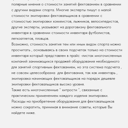
полярные мнения о стоимости занятий фехтованием в сравнении
с другими видами спорта. Многие эксперты пишут о малой
стоимости экипировки фехтовальщиков в сравнении с
стоимостью экипировки хоккеистов, лыжников, велосипедистов,
другие эксперты, указывают на дороговизну фехтовального
инвентаря в сравнении стоимости инвентаря футболистов,
легкоатлетов, пловцов.
Возможно, стоимость занятия тем или иным видом спорта можно
просчитать , основываясь в своих подсчетах только на стоимости
инвентаря который представлен в прайс -листах многочисленных
компаний занимающихся продажей оборудования необходимого
для занятий спортивным фехтованием, но эта система подсчета ,
не совсем целесообразна для фехтования, так как инвентарь ,
экипировка начинающих фехтовальщиков на порядок дешевле
экипировки фехтовальщиков высоко уровня.
Также есть многочисленные “ хитрости “, связанные с
практическим применением каждого изделия экипировки.
Расходы на приобретение оборудования для фехтовальщиков
можно сократить, принимая в внимание советы, которые Вы
найдете ниже.