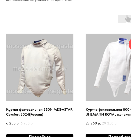
2
на
Куртка фехтовальная 350N MEGASTAR
Куртка фехтовальная 800N FI
Comfort 2024(Россия)
UHLMANN ROYAL женская
2025(Германия)
6 250
р.
6 750
р.
27 250
р.
29 350
р.
Подробнее
Подробнее