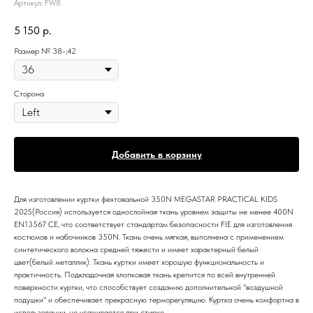
Артикул:
FW8
5 150
р.
Размер № 38-;42
Сторона
Добавить в корзину
Для изготовлении куртки фехтовальной 350N MEGASTAR PRACTICAL KIDS
2025(Россия) используется однослойная ткань уровнем защиты не менее 400N
EN13567 CE, что соответствует стандартам безопасности FIE для изготовления
костюмов и набочников 350N. Ткань очень мягкая, выполнена с применением
синтетического волокна средней тяжести и имеет характерный белый
цвет(белый металлик). Ткань куртки имеет хорошую функциональность и
практичность. Подкладочная хлопковая ткань крепится по всей внутренней
поверхности куртки, что способствует созданию дополнительной "воздушной
подушки" и обеспечивает прекрасную терморегуляцию. Куртка очень комфортна в
использовании, не усаживается при стирке