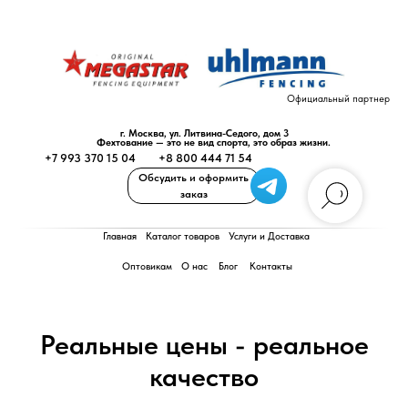
Официальный партнер
г. Москва, ул. Литвина-Седого, дом 3
Фехтование — это не вид спорта, это образ жизни.
+7 993 370 15 04
+8 800 444 71 54
Обсудить и оформить
заказ
Главная
Каталог товаров
Услуги и Доставка
Оптовикам
О нас
Блог
Контакты
Реальные цены - реальное
качество