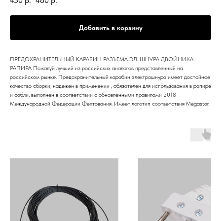
450
р.
480
р.
Добавить в корзину
ПРЕДОХРАНИТЕЛЬНЫЙ КАРАБИН РАЗЪЕМА ЭЛ. ШНУРА ДВОЙНИКА
РАПИРА Пожалуй лучший из российских аналогов представленный на
российском рынке. Предохранительный карабин электрошнура имеет достойное
качество сборки, надежен в применении , обязателен для использования в рапире
и сабли, выполнен в соответствии с обновленными правилами 2018
Международной Федерации Фехтования. Имеет логотип соответствия Megastar.