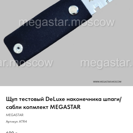
Щуп тестовый DeLuxe наконечника шпаги/
сабли копмлект MEGASTAR
MEGASTAR
Артикул:
ATR4