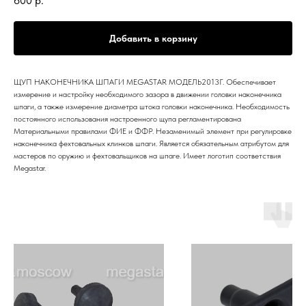
600
р.
Добавить в корзину
ЩУП НАКОНЕЧНИКА ШПАГИ MEGASTAR МОДЕЛЬ2013Г. Обеспечивает
измерение и настройку необходимого зазора в движении головки наконечника
шпаги, а также измерение диаметра штока головки наконечника. Необходимость
постоянного использования настроенного щупа регламентирована
Материальными правилами ФИЕ и ФФР. Незаменимый элемент при регулировке
наконечника фехтовальных клинков шпаги. Является обязательным атрибутом для
мастеров по оружию и фехтовальщиков на шпаге. Имеет логотип соответствия
Megastar.